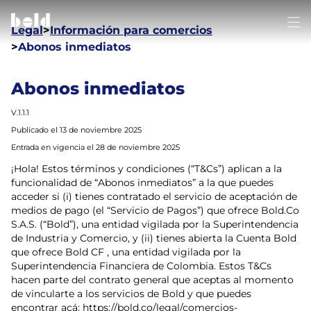
Abri
Breadcrumb
Legal
Información para comercios
Abonos inmediatos
Abonos inmediatos
V.1.1.1
Publicado el 13 de noviembre 2025
Entrada en vigencia el 28 de noviembre 2025
¡Hola! Estos términos y condiciones (“T&Cs”) aplican a la
funcionalidad de “Abonos inmediatos” a la que puedes
acceder si (i) tienes contratado el servicio de aceptación de
medios de pago (el “Servicio de Pagos”) que ofrece Bold.Co
S.A.S. (“Bold”), una entidad vigilada por la Superintendencia
de Industria y Comercio, y (ii) tienes abierta la Cuenta Bold
que ofrece Bold CF , una entidad vigilada por la
Superintendencia Financiera de Colombia. Estos T&Cs
hacen parte del contrato general que aceptas al momento
de vincularte a los servicios de Bold y que puedes
encontrar acá: https://bold.co/legal/comercios-