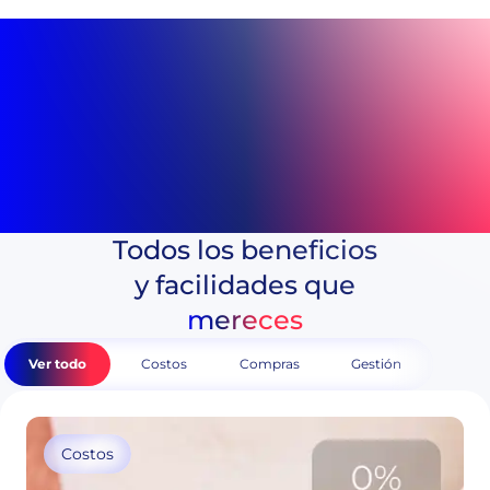
Pedir mi tarjeta
aprobada según ventas o historial
sin intereses a una cuota
Todos los beneficios
virtual y física
y facilidades que
sin costo cuando no la usas
mereces
lista para usar de inmediato
Ver todo
Costos
Compras
Gestión
aprobada según ventas o historial
sin intereses a una cuota
Costos
virtual y física